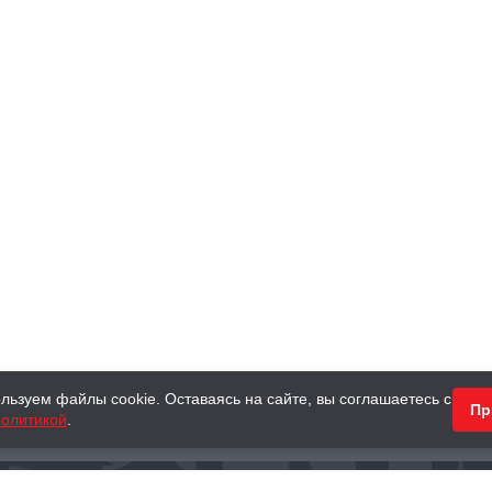
льзуем файлы cookie. Оставаясь на сайте, вы соглашаетесь с
Пр
олитикой
.
КНИГИ
АНТИКВАРНЫЕ КНИГИ
ПОДАРКИ