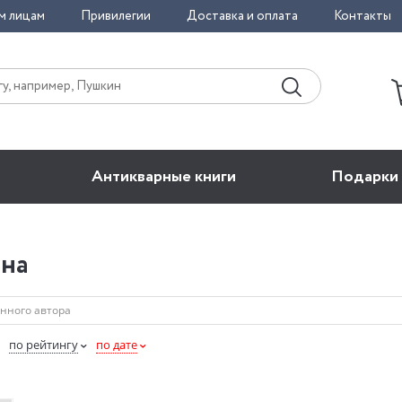
м лицам
Привилегии
Доставка и оплата
Контакты
Антикварные книги
Подарки
на
по рейтингу
по дате