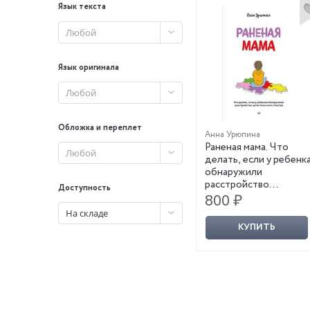
Язык текста
Любой
Язык оригинала
Любой
Обложка и переплет
Анна Урюпина
Раненая мама. Что
Любой
делать, если у ребенк
обнаружили
расстройство
Доступность
аутистического
800 ₽
спектра
На складе
КУПИТЬ