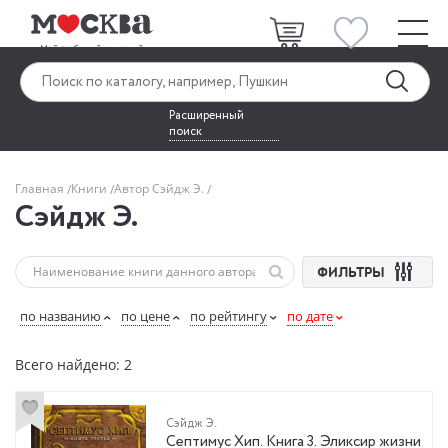
Расширенный
поиск
Главная
Книги
Автор Сэйдж Э.
Сэйдж Э.
ФИЛЬТРЫ
по названию
по цене
по рейтингу
по дате
Всего найдено: 2
Сэйдж Э.
Септимус Хип. Книга 3. Эликсир жизни