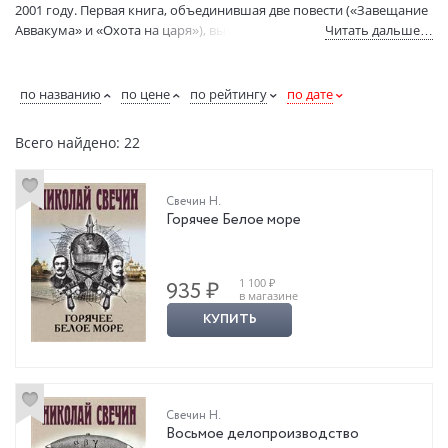
2001 году. Первая книга, объединившая две повести («Завещание
Аввакума» и «Охота на царя»), вышла в Нижнем Новгороде в 2005
Читать дальше…
году. К 2012 г. в нескольких изданиях вышли три повести и
сборник рассказов, тиражом более 36 тыс. экземпляров. Женат.
Два сына. (Источник: wikipedia.org).
по названию
по цене
по рейтингу
по дате
Всего найдено: 22
Свечин Н.
Горячее Белое море
1 100 ₽
935 ₽
в магазине
КУПИТЬ
Свечин Н.
Восьмое делопроизводство