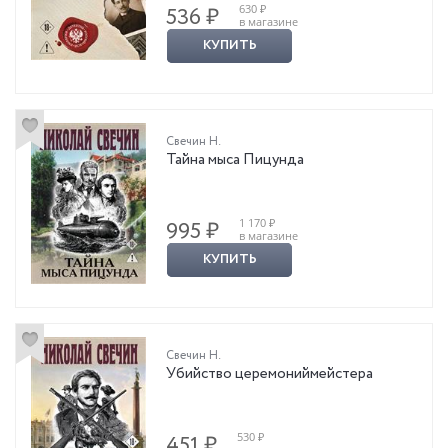
630 ₽
536 ₽
в магазине
КУПИТЬ
Свечин Н.
Тайна мыса Пицунда
1 170 ₽
995 ₽
в магазине
КУПИТЬ
Свечин Н.
Убийство церемониймейстера
530 ₽
451 ₽