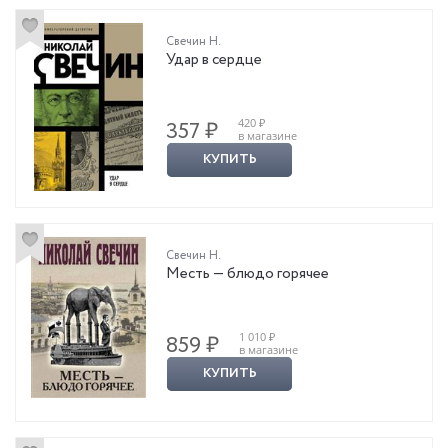
Свечин Н.
Удар в сердце
420 ₽
357 ₽
в магазине
КУПИТЬ
Свечин Н.
Месть — блюдо горячее
1 010 ₽
859 ₽
в магазине
КУПИТЬ