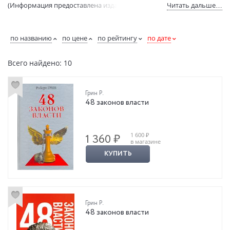
(Информация предоставлена издательством Рипол Классик).
Читать дальше…
по названию
по цене
по рейтингу
по дате
Всего найдено: 10
Грин Р.
48 законов власти
1 600 ₽
1 360 ₽
в магазине
КУПИТЬ
Грин Р.
48 законов власти