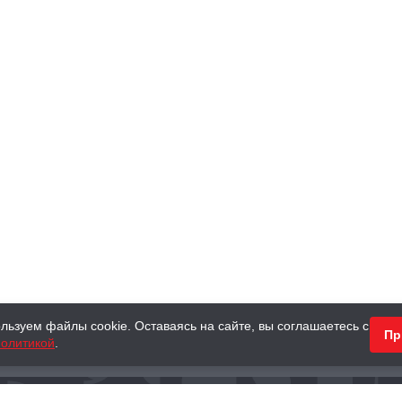
льзуем файлы cookie. Оставаясь на сайте, вы соглашаетесь с
Пр
олитикой
.
КНИГИ
АНТИКВАРНЫЕ КНИГИ
ПОДАРКИ