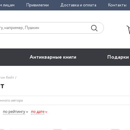
м лицам
Привилегии
Доставка и оплата
Контакты
Антикварные книги
Подарки
тон Кейт
т
по рейтингу
по дате