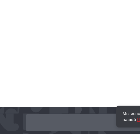
Мы испо
нашей
П