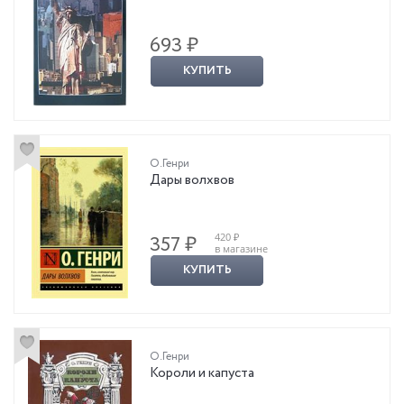
693 ₽
КУПИТЬ
О.Генри
Дары волхвов
420 ₽
357 ₽
в магазине
КУПИТЬ
О.Генри
Короли и капуста