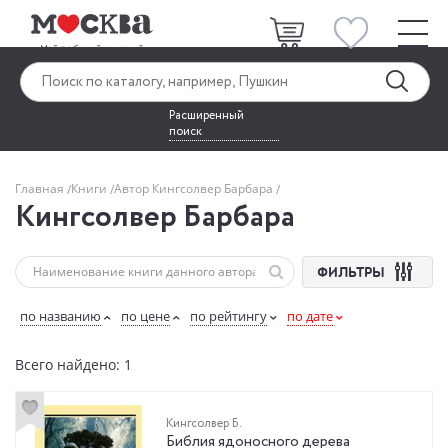
Расширенный
поиск
Главная
Книги
Автор Кингсолвер Барбара
Кингсолвер Барбара
ФИЛЬТРЫ
по названию
по цене
по рейтингу
по дате
Всего найдено: 1
Кингсолвер Б.
Библия ядоносного дерева