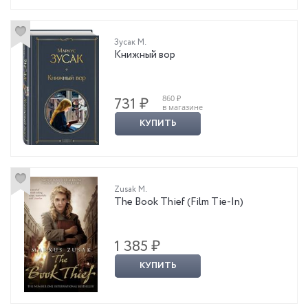
Зусак М.
Книжный вор
860 ₽
731 ₽
в магазине
КУПИТЬ
Zusak M.
The Book Thief (Film Tie-In)
1 385 ₽
КУПИТЬ