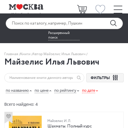
Расширенный
поиск
Главная
Книги
Автор Майзелис Илья Львович
Майзелис Илья Львович
ФИЛЬТРЫ
по названию
по цене
по рейтингу
по дате
Всего найдено: 4
Майзелис И. Л.
Шахматы. Полный курс