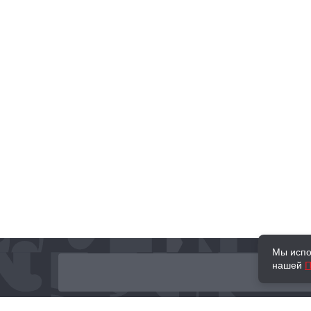
Мы испо
нашей
П