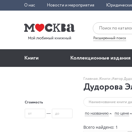
О нас
Новости и мероприятия
Юридически
Расширенный поиск
Книги
Коллекционные издания
Главная
Книги
Автор Дуд
Дудорова Э
Стоимость
—
по названию
по цене
Всего найдено: 1