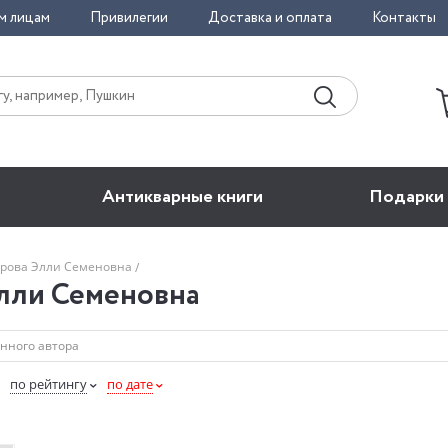
м лицам
Привилегии
Доставка и оплата
Контакты
Антикварные книги
Подарки
орова Элли Семеновна
лли Семеновна
по рейтингу
по дате