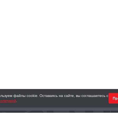
льзуем файлы cookie. Оставаясь на сайте, вы соглашаетесь с
Пр
олитикой
.
КНИГИ
АНТИКВАРНЫЕ КНИГИ
ПОДАРКИ