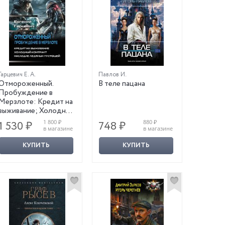
Гарцевич Е. А.
Павлов И.
Отмороженный.
В теле пацана
Пробуждение в
Мерзлоте: Кредит на
выживание; Холодный
контракт; Наследие
1 800 ₽
880 ₽
1 530 ₽
748 ₽
ледяных пустошей
в магазине
в магазине
КУПИТЬ
КУПИТЬ