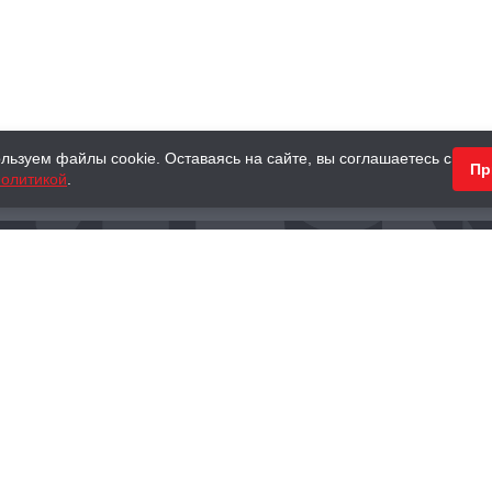
льзуем файлы cookie. Оставаясь на сайте, вы соглашаетесь с
Пр
олитикой
.
КНИГИ
АНТИКВАРНЫЕ КНИГИ
ПОДАРКИ
Наш интернет-магазин
Тел.:
+ 7 (495) 797-87-16
,
8 (800) 101-87-16
WhatsApp:
+7 (985) 730-12-15
Книжный магазин «Москва»
П
125375, г. Москва, ул. Тверская, д. 8, к. 1
и
ых
Тел.:
+7 (495) 797-87-17
Ежедневно с 10:00 до 22:00
info@moscowbooks.ru