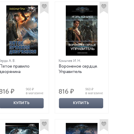
Герда А. В.
Конычев И. Н.
Пятое правило
Вороненое сердце.
дворянина
Управитель
960 ₽
960 ₽
816 ₽
816 ₽
в магазине
в магазине
КУПИТЬ
КУПИТЬ