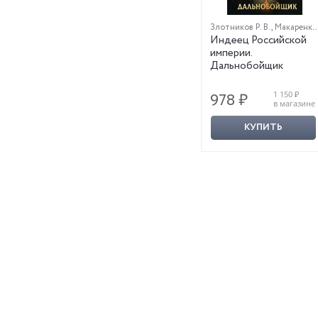
Злотников Р. В.
,
Макаренков М.
Индеец Российской
империи.
Дальнобойщик
1 150 ₽
978 ₽
в магазине
КУПИТЬ