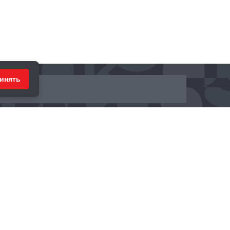
инять
ринимаем к оплате: