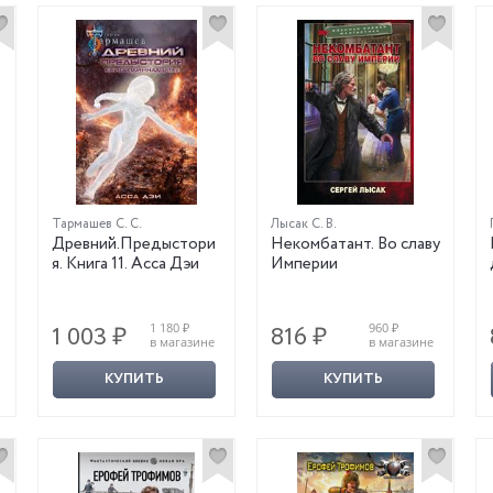
Тармашев С. С.
Лысак С. В.
Древний.Предыстори
Некомбатант. Во славу
я. Книга 11. Асса Дэи
Империи
1 180 ₽
960 ₽
1 003 ₽
816 ₽
в магазине
в магазине
КУПИТЬ
КУПИТЬ