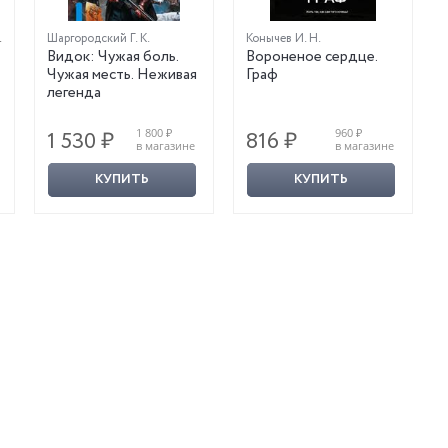
Шаргородский Г. К.
Конычев И. Н.
Видок: Чужая боль.
Вороненое сердце.
Чужая месть. Неживая
Граф
легенда
1 800 ₽
960 ₽
1 530 ₽
816 ₽
в магазине
в магазине
КУПИТЬ
КУПИТЬ