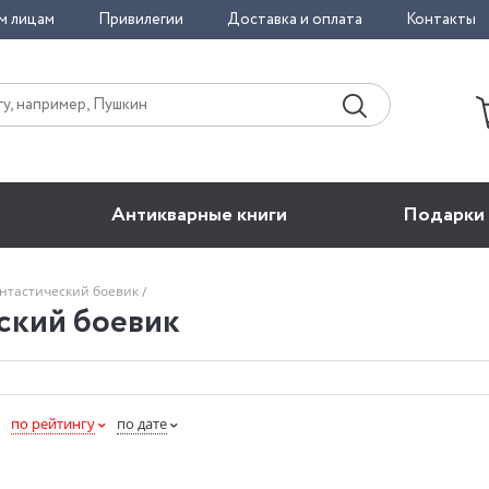
м лицам
Привилегии
Доставка и оплата
Контакты
Антикварные книги
Подарки
нтастический боевик
ский боевик
по рейтингу
по дате