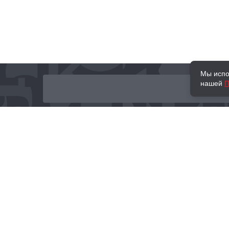
Мы испо
нашей
П
О нас
Наши проекты
Новости и мероприятия
Привилегии
Доставка и оплата
Контакты
Политика обработк
Отзывы
персональных данн