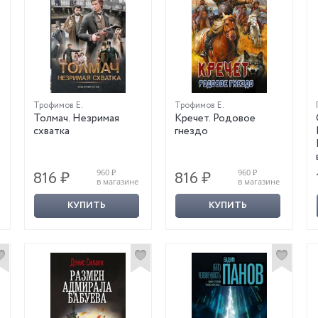
Трофимов Е.
Трофимов Е.
Толмач. Незримая
Кречет. Родовое
схватка
гнездо
960 ₽
960 ₽
816 ₽
816 ₽
в магазине
в магазине
КУПИТЬ
КУПИТЬ