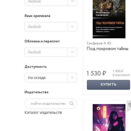
Любой
Язык оригинала
Любой
Обложка и переплет
Санфиров А. Ю.
Под покровом тайны
Любой
Доступность
1 800 ₽
1 530 ₽
в магазине
На складе
КУПИТЬ
Издательство
Каталог издательств