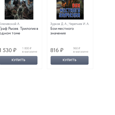
Ключевской А.
Зурков Д. А.
,
Черепнев И. А.
Граф Рысев. Трилогия в
Бои местного
одном томе
значения
1 800 ₽
960 ₽
1 530 ₽
816 ₽
в магазине
в магазине
КУПИТЬ
КУПИТЬ