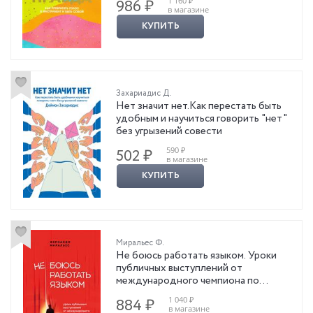
1 160 ₽
986 ₽
в магазине
КУПИТЬ
Захариадис Д.
Нет значит нет.Как перестать быть
удобным и научиться говорить "нет"
без угрызений совести
590 ₽
502 ₽
в магазине
КУПИТЬ
Миральес Ф.
Не боюсь работать языком. Уроки
публичных выступлений от
международного чемпиона по
ораторскому искусству
1 040 ₽
884 ₽
в магазине