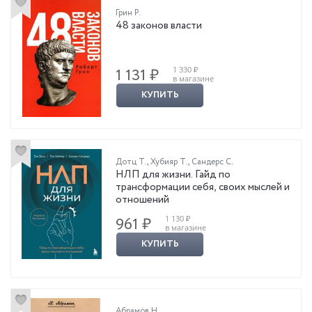
Грин Р.
48 законов власти
1 330 ₽
1 131 ₽
в магазине
КУПИТЬ
Дотц Т.
,
Хубияр Т.
,
Сандерс С.
НЛП для жизни. Гайд по
трансформации себя, своих мыслей и
отношений
1 130 ₽
961 ₽
в магазине
КУПИТЬ
Абрамов Н.