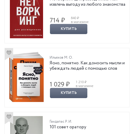
извлечь выгоду из любого знакомства
840 ₽
714 ₽
в магазине
КУПИТЬ
Ильяхов М. О.
Ясно, понятно. Как доносить мысли и
убеждать людей с помощью слов
1 210 ₽
1 029 ₽
в магазине
КУПИТЬ
Гандапас Р. И.
101 совет оратору