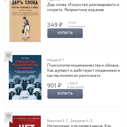
Дар слова. Искусство разговаривать и
спорить. Репринтное издание
410 ₽
349 ₽
в магазине
КУПИТЬ
Рябцев И. Г.
Психология мошенничества и обмана.
Как думают и действуют мошенники и
как мы можем их распознать
1 060 ₽
901 ₽
в магазине
КУПИТЬ
Вавилова Е. С.
,
Безруков А. О.
Нетворкинг для разведчиков. Как