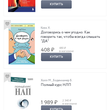
КУПИТЬ
Коэн Х.
Договорись о чем угодно. Как
говорить так, чтобы всегда слышать
"ДА"
480 ₽
408 ₽
в магазине
КУПИТЬ
Холл М.
,
Боденхамер Б.
Полный курс НЛП
2 340 ₽
1 989 ₽
в магазине
КУПИТЬ