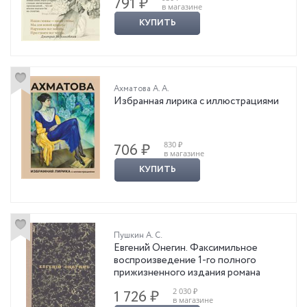
791 ₽
в магазине
КУПИТЬ
Ахматова А. А.
Избранная лирика с иллюстрациями
830 ₽
706 ₽
в магазине
КУПИТЬ
Пушкин А. С.
Евгений Онегин. Факсимильное
воспроизведение 1-го полного
прижизненного издания романа
2 030 ₽
1 726 ₽
в магазине