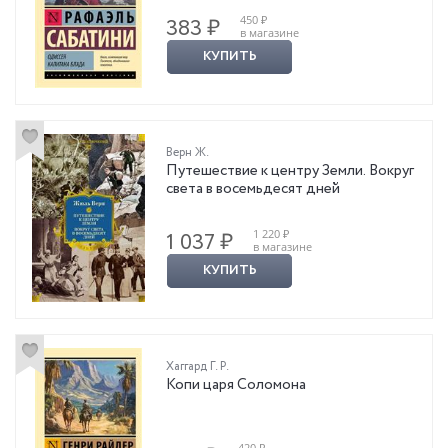
450 ₽
383 ₽
в магазине
КУПИТЬ
Верн Ж.
Путешествие к центру Земли. Вокруг
света в восемьдесят дней
1 220 ₽
1 037 ₽
в магазине
КУПИТЬ
Хаггард Г. Р.
Копи царя Соломона
420 ₽