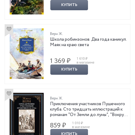
КУПИТЬ
Верн Ж.
Школа робинзонов. Два года каникул.
Маяк на краю света
1 610 ₽
1 369 ₽
в магазине
КУПИТЬ
Верн Ж.
Приключения участников Пушечного
клуба. Сто тридцать иллюстраций к
романам "От Земли до луны", "Вокруг
Луны", "Вверх дном" с примечаниями и
1 010 ₽
859 ₽
послесловиями Я. Перельмана
в магазине
КУПИТЬ