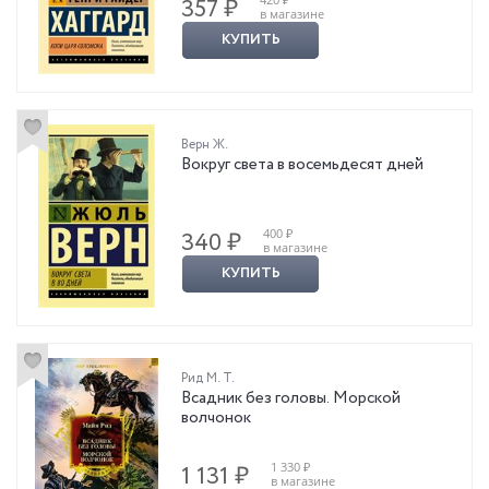
357 ₽
в магазине
КУПИТЬ
Верн Ж.
Вокруг света в восемьдесят дней
400 ₽
340 ₽
в магазине
КУПИТЬ
Рид М. Т.
Всадник без головы. Морской
волчонок
1 330 ₽
1 131 ₽
в магазине