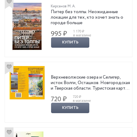
Кирсанов М. А.
Питер без толпы. Неожиданные
локации для тех, кто хочет знать о
городе больше
1 170 ₽
995 ₽
в магазине
КУПИТЬ
Верхневолжские озера и Селигер,
исток Волги, Осташков. Новгородская
и Тверская области. Туристская карта.
Масштаб 1: 13000, 1: 100000
720 ₽
720 ₽
в магазине
КУПИТЬ