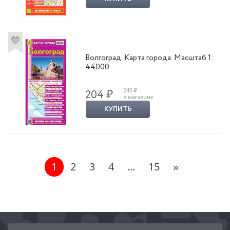
Волгоград. Карта города. Масштаб 1:
44000
240 ₽
204 ₽
в магазине
КУПИТЬ
1
2
3
4
...
15
»