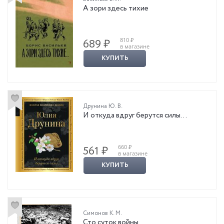
А зори здесь тихие
810 ₽
689 ₽
в магазине
КУПИТЬ
Друнина Ю. В.
И откуда вдруг берутся силы…
660 ₽
561 ₽
в магазине
КУПИТЬ
Симонов К. М.
Сто суток войны