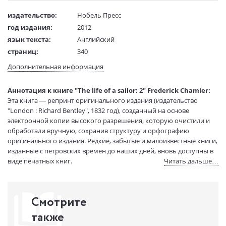
издательство:
Нобель Пресс
год издания:
2012
язык текста:
Английский
страниц:
340
вес:
482 гр.
Дополнительная информация
код товара:
2293589
Аннотация к книге "The life of a sailor: 2" Frederick Chamier:
Эта книга — репринт оригинального издания (издательство
"London : Richard Bentley", 1832 год), созданный на основе
электронной копии высокого разрешения, которую очистили и
обработали вручную, сохранив структуру и орфографию
оригинального издания. Редкие, забытые и малоизвестные книги,
изданные с петровских времен до наших дней, вновь доступны в
виде печатных книг.
Читать дальше…
Смотрите
также