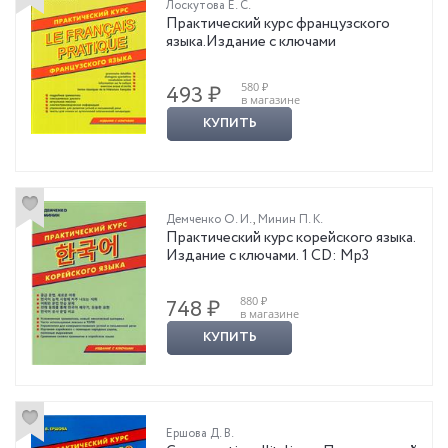
Лоскутова Е. С.
Практический курс французского
языка.Издание с ключами
580 ₽
493 ₽
в магазине
КУПИТЬ
Демченко О. И.
,
Минин П. К.
Практический курс корейского языка.
Издание с ключами. 1 CD: Mp3
880 ₽
748 ₽
в магазине
КУПИТЬ
Ершова Д. В.