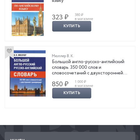
языку
380 ₽
323 ₽
в магазине
КУПИТЬ
Мюллер В. К.
Большой англо-русско-английский
словарь. 350 000 слов и
словосочетаний с двухсторонней
транскрипцией
1 000 ₽
850 ₽
в магазине
КУПИТЬ