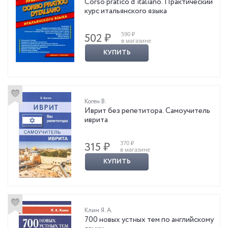
Corso pratico d'italiano. Практический
курс итальянского языка
590 ₽
502 ₽
в магазине
КУПИТЬ
Коген В.
Иврит без репетитора. Самоучитель
иврита
370 ₽
315 ₽
в магазине
КУПИТЬ
Клим Я. А.
700 новых устных тем по английскому