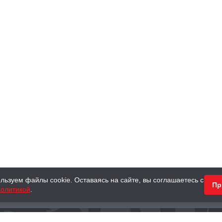
льзуем файлы cookie. Оставаясь на сайте, вы соглашаетесь с
Пр
олитикой
.
КНИГИ
АНТИКВАРНЫЕ КНИГИ
ПОДАРКИ