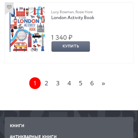
Lucy Bowman, Rosie Hore
London Activity Book
1 340 ₽
КУПИТЬ
1
2
3
4
5
6
»
КНИГИ
АНТИКВАРНЫЕ КНИГИ