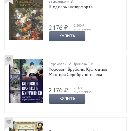
Василенко Н. В.
Шедевры натюрморта
2 560 ₽
2 176 ₽
в магазине
КУПИТЬ
Ефремова Л. А.
,
Громова Е. В.
Коровин, Врубель, Кустодиев.
Мастера Серебряного века
2 560 ₽
2 176 ₽
в магазине
КУПИТЬ