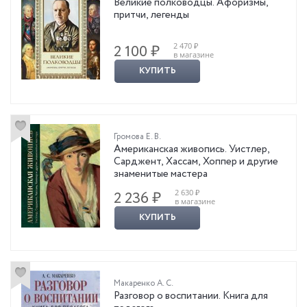
Великие полководцы. Афоризмы,
притчи, легенды
2 470 ₽
2 100 ₽
в магазине
КУПИТЬ
Громова Е. В.
Американская живопись. Уистлер,
Сарджент, Хассам, Хоппер и другие
знаменитые мастера
2 630 ₽
2 236 ₽
в магазине
КУПИТЬ
Макаренко А. С.
Разговор о воспитании. Книга для