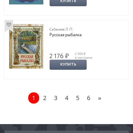
КУПИТЬ
Сабанеев Л. П.
Русская рыбалка
2 560 ₽
2 176 ₽
в магазине
КУПИТЬ
1
2
3
4
5
6
»