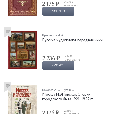
2 560 ₽
2 176 ₽
в магазине
КУПИТЬ
Кравченко И. А.
Русские художники-передвижники
2 630 ₽
2 236 ₽
в магазине
КУПИТЬ
Кокорев А. О.
,
Руга В. Э.
Москва НЭПовская. Очерки
городского быта 1921–1929 гг
2 560 ₽
2 176 ₽
в магазине