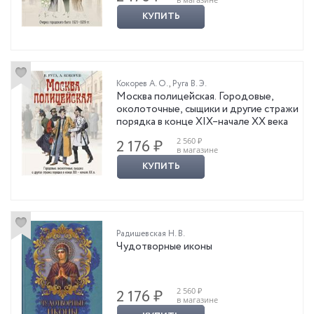
КУПИТЬ
Кокорев А. О.
,
Руга В. Э.
Москва полицейская. Городовые,
околоточные, сыщики и другие стражи
порядка в конце XIX–начале XX века
2 560 ₽
2 176 ₽
в магазине
КУПИТЬ
Радишевская Н. В.
Чудотворные иконы
2 560 ₽
2 176 ₽
в магазине