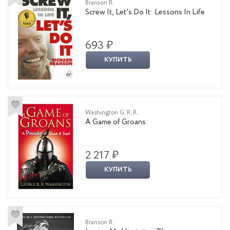
Branson R.
Screw It, Let's Do It: Lessons In Life
693 ₽
КУПИТЬ
Washington G. R. R.
A Game of Groans
2 217 ₽
КУПИТЬ
Branson R.