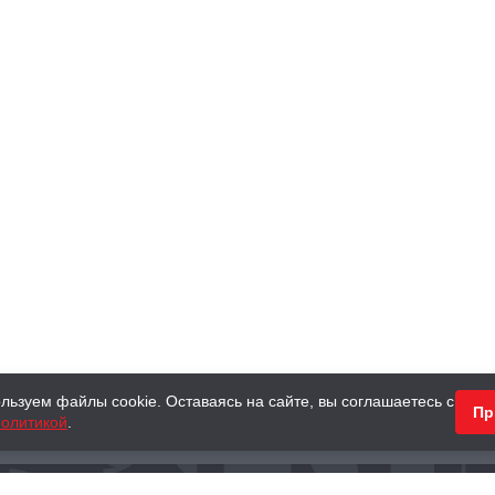
льзуем файлы cookie. Оставаясь на сайте, вы соглашаетесь с
Пр
олитикой
.
КНИГИ
АНТИКВАРНЫЕ КНИГИ
ПОДАРКИ