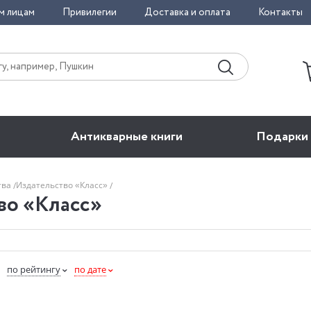
м лицам
Привилегии
Доставка и оплата
Контакты
Антикварные книги
Подарки
тва
Издательство «Класс»
во «Класс»
по рейтингу
по дате