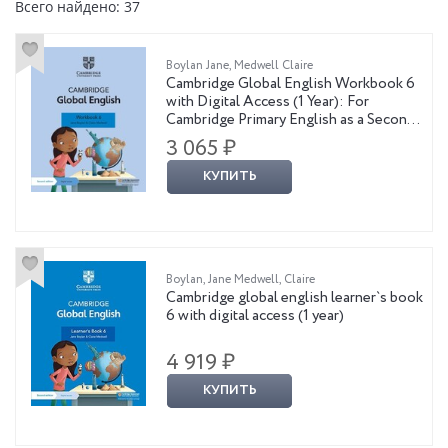
Всего найдено: 37
Boylan Jane, Medwell Claire
Cambridge Global English Workbook 6
with Digital Access (1 Year): For
Cambridge Primary English as a Second
Language
3 065 ₽
КУПИТЬ
Boylan, Jane Medwell, Claire
Cambridge global english learner`s book
6 with digital access (1 year)
4 919 ₽
КУПИТЬ