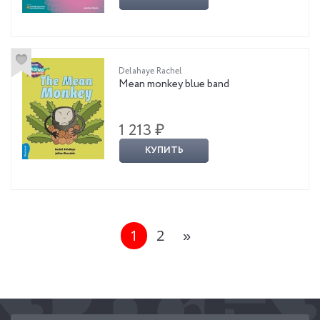
Delahaye Rachel
Mean monkey blue band
1 213 ₽
КУПИТЬ
1
2
»