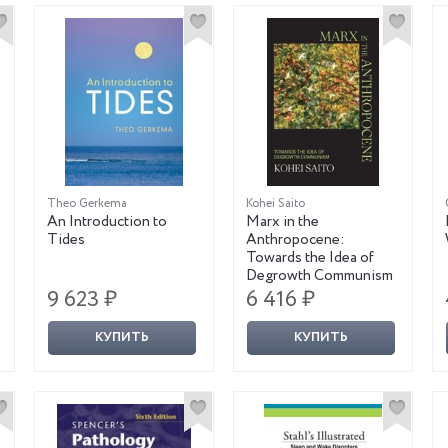
Theo Gerkema
Kohei Saito
An Introduction to
Marx in the
Tides
Anthropocene:
Towards the Idea of
Degrowth Communism
9 623 ₽
6 416 ₽
КУПИТЬ
КУПИТЬ