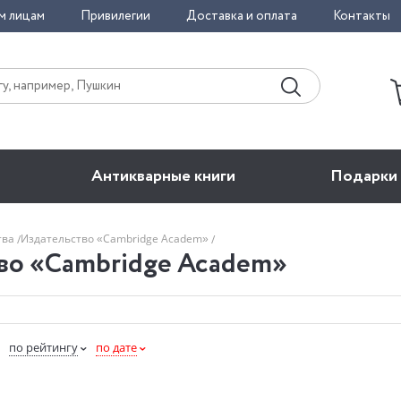
м лицам
Привилегии
Доставка и оплата
Контакты
Антикварные книги
Подарки
тва
Издательство «Cambridge Academ»
во «Cambridge Academ»
по рейтингу
по дате