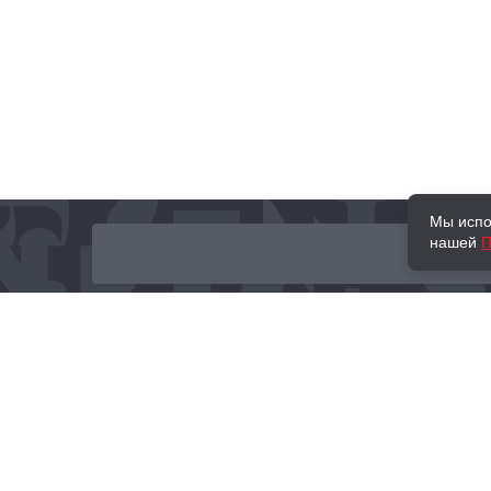
Мы испо
нашей
П
О нас
Наши проекты
Новости и мероприятия
Привилегии
Доставка и оплата
Контакты
Политика обработк
Отзывы
персональных данн