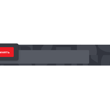
инять
ринимаем к оплате: