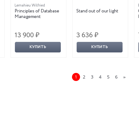
Lemahieu Wilfried
Principles of Database
Stand out of our light
Management
13 900 ₽
3 636 ₽
КУПИТЬ
КУПИТЬ
1
2
3
4
5
6
»