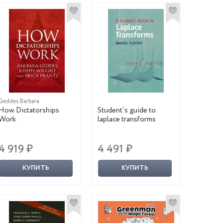
Geddes Barbara
How Dictatorships
Student`s guide to
Work
laplace transforms
4 919 ₽
4 491 ₽
КУПИТЬ
КУПИТЬ