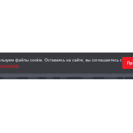
льзуем файлы cookie. Оставаясь на сайте, вы соглашаетесь с
Пр
олитикой
.
КНИГИ
АНТИКВАРНЫЕ КНИГИ
ПОДАРКИ
Наш интернет-магазин
Тел.:
+ 7 (495) 797-87-16
,
8 (800) 101-87-16
WhatsApp:
+7 (985) 730-12-15
Книжный магазин «Москва»
П
125375, г. Москва, ул. Тверская, д. 8, к. 1
и
ых
Тел.:
+7 (495) 797-87-17
Ежедневно с 10:00 до 22:00