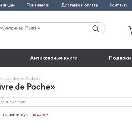
м лицам
Привилегии
Доставка и оплата
Контакты
Антикварные книги
Подарки
ия «Le Livre de Poche»
ivre de Poche»
по рейтингу
по дате