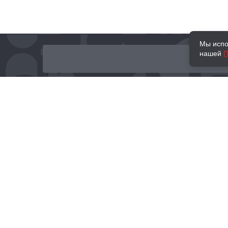
Мы испо
нашей
П
О нас
Наши проекты
Новости и мероприятия
Привилегии
Доставка и оплата
Контакты
Политика обработк
Отзывы
персональных данн
© 2002–2026 «Торговый Дом Книги «МОСКВА»
info@moscowbooks.ru