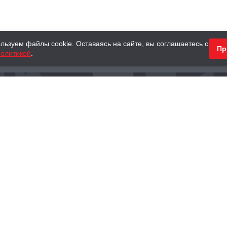
льзуем файлы cookie. Оставаясь на сайте, вы соглашаетесь с
Пр
олитикой
.
КНИГИ
АНТИКВАРНЫЕ КНИГИ
ПОДАРКИ
Наш интернет-магазин
Тел.:
+ 7 (495) 797-87-16
,
8 (800) 101-87-16
WhatsApp:
+7 (985) 730-12-15
Книжный магазин «Москва»
П
125375, г. Москва, ул. Тверская, д. 8, к. 1
и
ых
Тел.:
+7 (495) 797-87-17
Ежедневно с 10:00 до 22:00
info@moscowbooks.ru