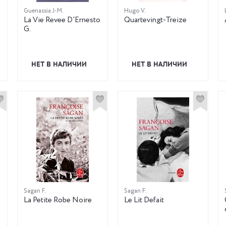
Guenassia J-M.
Hugo V.
La Vie Revee D'Ernesto
Quartevingt-Treize
G.
НЕТ В НАЛИЧИИ
НЕТ В НАЛИЧИИ
Sagan F.
Sagan F.
La Petite Robe Noire
Le Lit Defait