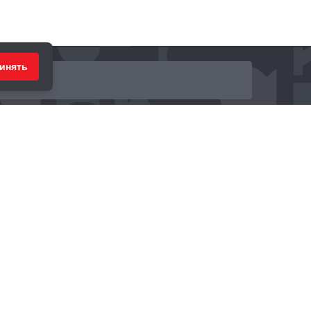
инять
ринимаем к оплате: