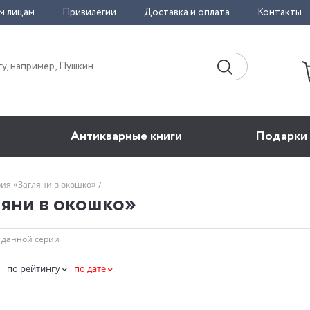
м лицам
Привилегии
Доставка и оплата
Контакты
Антикварные книги
Подарки
ия «Загляни в окошко»
ляни в окошко»
по рейтингу
по дате