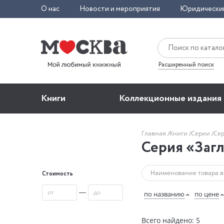
О нас
Новости и мероприятия
Юридически
Расширенный поиск
Книги
Коллекционные издания
Главная
Книги
Серии
Сер
Серия «Заг
Стоимость
—
по названию
по цене
Всего найдено: 5