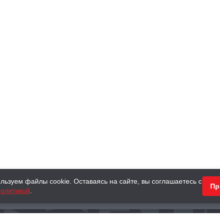
льзуем файлы cookie. Оставаясь на сайте, вы соглашаетесь с
Пр
олитикой
.
КНИГИ
АНТИКВАРНЫЕ КНИГИ
ПОДАРКИ